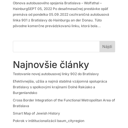
Obnova autobusového spojenia Bratislava – Wolfsthal –
HainburgSEPT 05, 2022 Po desaťmesačnej prestávke opäť
premáva od pondelka 05.09.2022 cezhraničná autobusová
linka 901 z Bratislavy do Hainburgu an der Donau. Túto
pôvodne komerčne prevádzkovanú linku, ktorá bola...
Najnovšie články
Testovanie novej autobusovej linky 902 do Bratislavy
Efektívnejšia, užšia a najmä stabilná vzájomná spolupráca
Bratislavy s spolkovými krajinami Dolné Rakúsko a
Burgenlandsko
Cross Border Integration of the Functional Metropolitan Area of
Bratislava
Smart Map of Jewish History
Pokrok v inštitucionalizácii baum_cityregion