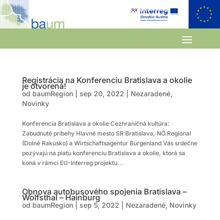
Registrácia na Konferenciu Bratislava a okolie
je otvorená!
od
baumRegion
|
sep 20, 2022
|
Nezaradené
,
Novinky
Konferencia Bratislava a okolie Cezhraničná kultúra:
Zabudnuté príbehy Hlavné mesto SR Bratislava, NÖ.Regional
(Dolné Rakúsko) a Wirtschaftsagentur Burgenland Vás srdečne
pozývajú na piatu konferenciu Bratislava a okolie, ktorá sa
koná v rámci EU-Interreg projektu...
Obnova autobusového spojenia Bratislava –
Wolfsthal – Hainburg
od
baumRegion
|
sep 5, 2022
|
Nezaradené
,
Novinky