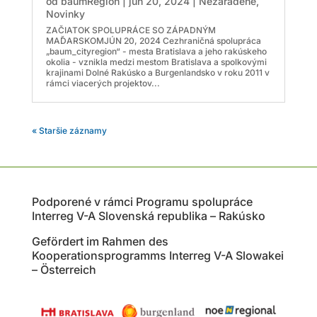
od
baumRegion
|
jún 20, 2024
|
Nezaradené
,
Novinky
ZAČIATOK SPOLUPRÁCE SO ZÁPADNÝM
MAĎARSKOMJÚN 20, 2024 Cezhraničná spolupráca
„baum_cityregion“ - mesta Bratislava a jeho rakúskeho
okolia - vznikla medzi mestom Bratislava a spolkovými
krajinami Dolné Rakúsko a Burgenlandsko v roku 2011 v
rámci viacerých projektov...
« Staršie záznamy
Podporené v rámci Programu spolupráce
Interreg V-A Slovenská republika – Rakúsko
Gefördert im Rahmen des
Kooperationsprogramms Interreg V-A Slowakei
– Österreich