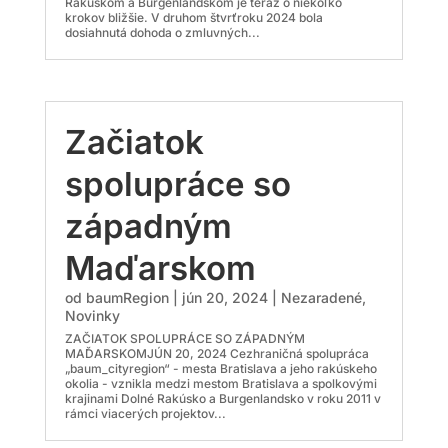
Rakúskom a Burgenlandskom je teraz o niekoľko
krokov bližšie. V druhom štvrťroku 2024 bola
dosiahnutá dohoda o zmluvných...
Začiatok
spolupráce so
západným
Maďarskom
od
baumRegion
|
jún 20, 2024
|
Nezaradené
,
Novinky
ZAČIATOK SPOLUPRÁCE SO ZÁPADNÝM
MAĎARSKOMJÚN 20, 2024 Cezhraničná spolupráca
„baum_cityregion“ - mesta Bratislava a jeho rakúskeho
okolia - vznikla medzi mestom Bratislava a spolkovými
krajinami Dolné Rakúsko a Burgenlandsko v roku 2011 v
rámci viacerých projektov...