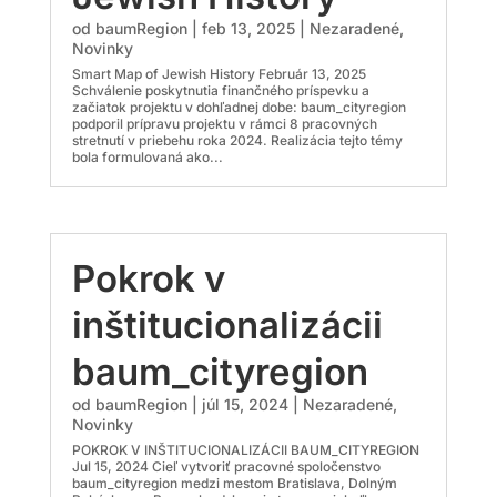
od
baumRegion
|
feb 13, 2025
|
Nezaradené
,
Novinky
Smart Map of Jewish History Február 13, 2025
Schválenie poskytnutia finančného príspevku a
začiatok projektu v dohľadnej dobe: baum_cityregion
podporil prípravu projektu v rámci 8 pracovných
stretnutí v priebehu roka 2024. Realizácia tejto témy
bola formulovaná ako...
Pokrok v
inštitucionalizácii
baum_cityregion
od
baumRegion
|
júl 15, 2024
|
Nezaradené
,
Novinky
POKROK V INŠTITUCIONALIZÁCII BAUM_CITYREGION
Jul 15, 2024 Cieľ vytvoriť pracovné spoločenstvo
baum_cityregion medzi mestom Bratislava, Dolným