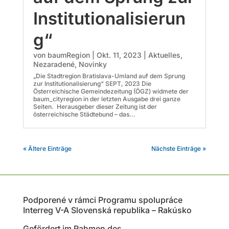
Institutionalisierun
g“
von
baumRegion
|
Okt. 11, 2023
|
Aktuelles
,
Nezaradené
,
Novinky
„Die Stadtregion Bratislava-Umland auf dem Sprung
zur Institutionalisierung“ SEPT, 2023 Die
Österreichische Gemeindezeitung (ÖGZ) widmete der
baum_cityregion in der letzten Ausgabe drei ganze
Seiten. Herausgeber dieser Zeitung ist der
österreichische Städtebund – das...
« Ältere Einträge
Nächste Einträge »
Podporené v rámci Programu spolupráce
Interreg V-A Slovenská republika – Rakúsko
Gefördert im Rahmen des