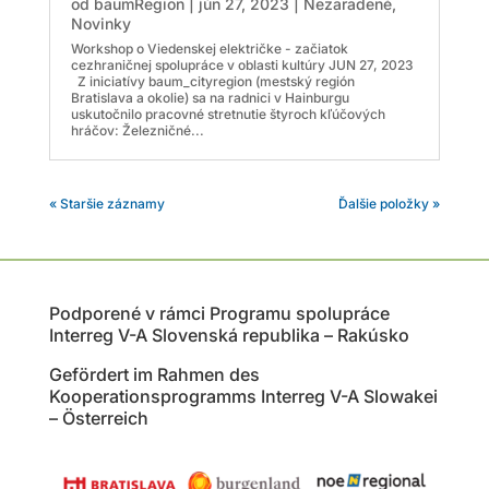
od
baumRegion
|
jún 27, 2023
|
Nezaradené
,
Novinky
Workshop o Viedenskej električke - začiatok
cezhraničnej spolupráce v oblasti kultúry JUN 27, 2023
Z iniciatívy baum_cityregion (mestský región
Bratislava a okolie) sa na radnici v Hainburgu
uskutočnilo pracovné stretnutie štyroch kľúčových
hráčov: Železničné...
« Staršie záznamy
Ďalšie položky »
Podporené v rámci Programu spolupráce
Interreg V-A Slovenská republika – Rakúsko
Gefördert im Rahmen des
Kooperationsprogramms Interreg V-A Slowakei
– Österreich