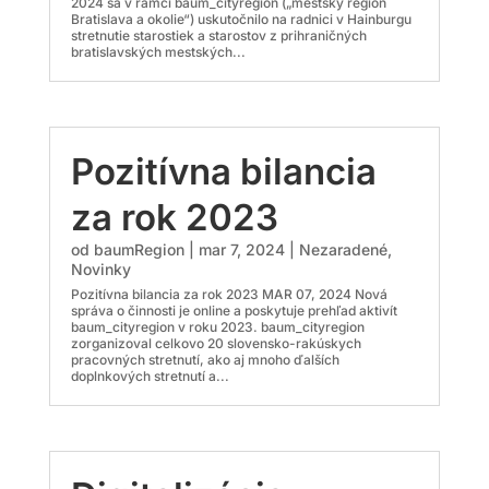
2024 sa v rámci baum_cityregion („mestský región
Bratislava a okolie“) uskutočnilo na radnici v Hainburgu
stretnutie starostiek a starostov z prihraničných
bratislavských mestských...
Pozitívna bilancia
za rok 2023
od
baumRegion
|
mar 7, 2024
|
Nezaradené
,
Novinky
Pozitívna bilancia za rok 2023 MAR 07, 2024 Nová
správa o činnosti je online a poskytuje prehľad aktivít
baum_cityregion v roku 2023. baum_cityregion
zorganizoval celkovo 20 slovensko-rakúskych
pracovných stretnutí, ako aj mnoho ďalších
doplnkových stretnutí a...