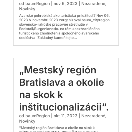
od
baumRegion
|
nov 6, 2023
|
Nezaradené
,
Novinky
Avarské pohrebiská ako turistická príležitosť? Nov 06,
2023 V novembri 2023 zorganizoval baum_cityregion
slovensko-rakúske pracovné stretnutie v
Edelstali/Burgenlandsku na tému cezhraničného
turistického zhodnotenia spoločného avarského
dedičstva. Základný kameň tejto...
„Mestský región
Bratislava a okolie
na skok k
inštitucionalizácii“.
od
baumRegion
|
okt 11, 2023
|
Nezaradené
,
Novinky
"Mestský región Bratislava a okolie na skok k