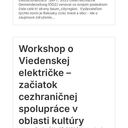
inštitucionalizácii".SEPT, 2023 Österreichische
Gemeindezeitung (ÖGZ) venoval vo svojom poslednom
čísle celé tri strany baum_cityregion. Vydavateľom
týchto novín je Rakúsky zväz miest a obcí - ide o
záujmové združenie...
Workshop o
Viedenskej
električke –
začiatok
cezhraničnej
spolupráce v
oblasti kultúry